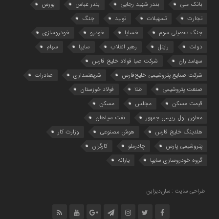
بانک ملی
بندر شهید رجایی
بندر عباس
بورس
تجارت
تسهیلات
تولید
جنگ
جنگ تحمیلی سوم
خساپا
خودرو
خودروسازی
دولت
رایتل
رهبر انقلاب
سایپا
سهام
سهامداران
شرکت صبا فولاد خلیج فارس
شرکت صنایع پتروشیمی خلیج‌فارس
شریعتمداری
صادرات
صنعت پتروشیمی
طلا
فولاد خوزستان
قیمت مسکن
مجلس
مسکن
معاون اول رییس جمهور
نفت سپاهان
هلدینگ خلیج فارس
هوش مصنوعی
وزارت کار
پتروشیمی پارس
چادرملو
کارگران
گروه خودروسازی سایپا
یارانه
طراحی سایت : سان‌دیزاین