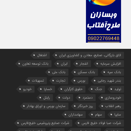
اتاق بازرگانی، صنایع، معادن و کشاورزی ایران
اشتغال
افزایش سرمایه
انفجار
ایران
بانک توسعه تعاون
بانک سپه
بانک مسکن
بانک ملی
بندر شهید رجایی
بورس
تجارت
تسهیلات
تولید
جنگ
حقوق کارگران
خساپا
خودرو
خودروسازی
دستمزد
دولت
رایتل
رهبر انقلاب
روز خبرنگار
سازمان بورس و اوراق بهادار
سایپا
سهام
سهامداران
شرکت صبا فولاد خلیج فارس
شرکت صنایع پتروشیمی خلیج‌فارس