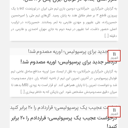
به گزارش خبرگزاری خبرآنلاین؛ دومین بازی تیم ملی ایران در تورنمنت کافا با یک
پیروزی قاطع ۳ بر صفر مقابل هند به پایان رسید. گل‌های تیم ملی را امیرحسین
حسین‌زاده، علی علیپور و مهدی طارمی به ثمر رساندند. حسین‌زاده در ترکیب
اصلی حضور داشت، اما علیپور در نیمه دوم به جای مهران احمدی و طارمی در
دقیقه […]
۱۱
شهریور
دردسر جدید برای پرسپولیس؛ اوریه مصدوم شد!
به گزارش خبرگزاری خبرآنلاین؛ به نقل از ایسنا، سرژ اوریه مدافع ساحل عاجی تیم
فوتبال پرسپولیس در آخرین تمرین این تیم از ناحیه کشاله ران دچار مصدومیت
شد و نتوانست تمرین را تا پایان همراهی کند. او قرار است به زودی MRI بدهد تا
میزان دقیق مصدومیتش مشخص شود. این بازیکن که به خاطر بیماری […]
۱۱
شهریور
درخواست عجیب یک پرسپولیسی؛ قراردادم را ۲۰ برابر
کنید!