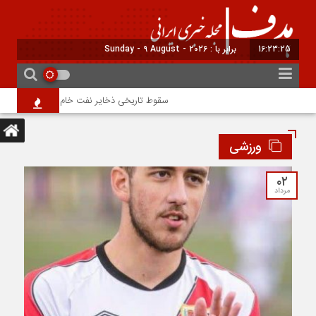
16:23:26
برابر با : Sunday - 9 August - 2026
سقوط تاریخی ذخایر نفت خام آمریکا؛ هفده هفته ک
ورزشی
۰۲
مرداد