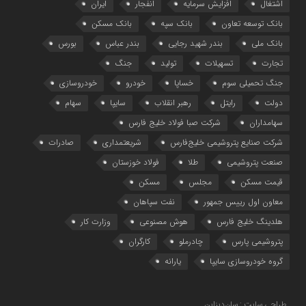
اشتغال
افزایش سرمایه
انفجار
ایران
بانک توسعه تعاون
بانک سپه
بانک مسکن
بانک ملی
بندر شهید رجایی
بندر عباس
بورس
تجارت
تسهیلات
تولید
جنگ
جنگ تحمیلی سوم
خساپا
خودرو
خودروسازی
دولت
رایتل
رهبر انقلاب
سایپا
سهام
سهامداران
شرکت صبا فولاد خلیج فارس
شرکت صنایع پتروشیمی خلیج‌فارس
شریعتمداری
صادرات
صنعت پتروشیمی
طلا
فولاد خوزستان
قیمت مسکن
مجلس
مسکن
معاون اول رییس جمهور
نفت سپاهان
هلدینگ خلیج فارس
هوش مصنوعی
وزارت کار
پتروشیمی پارس
چادرملو
کارگران
گروه خودروسازی سایپا
یارانه
طراحی سایت : سان‌دیزاین