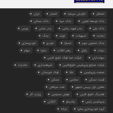
اشتغال
افزایش سرمایه
انفجار
ایران
بانک توسعه تعاون
بانک سپه
بانک مسکن
بانک ملی
بندر شهید رجایی
بندر عباس
بورس
تجارت
تسهیلات
تولید
جنگ
جنگ تحمیلی سوم
خساپا
خودرو
خودروسازی
دولت
رایتل
رهبر انقلاب
سایپا
سهام
سهامداران
شرکت صبا فولاد خلیج فارس
شرکت صنایع پتروشیمی خلیج‌فارس
شریعتمداری
صادرات
صنعت پتروشیمی
طلا
فولاد خوزستان
قیمت مسکن
مجلس
مسکن
معاون اول رییس جمهور
نفت سپاهان
هلدینگ خلیج فارس
هوش مصنوعی
وزارت کار
پتروشیمی پارس
چادرملو
کارگران
گروه خودروسازی سایپا
یارانه