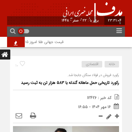
23:31:04
برابر با : 22 - صفر - 1448
قیمت جهانی طلا امروز ۱۵ مرداد؛ هر اونس به ۴۲۶۵ دلار و ۲۲ سنت رسید
خانه
اقتصادی
10
رکورد فروش در فولاد سنگان جابجا شد.
رکورد تاریخی حمل ماهانه گندله با ۵۸۳ هزار تن به ثبت رسید
کد خبر : 12426
۱۶ مهر ۱۴۰۴ - ۱۶:۵۵