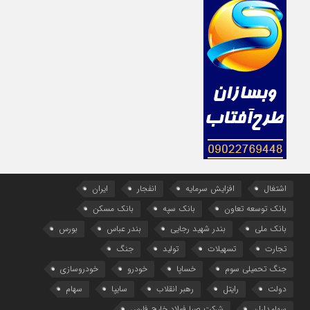
اشتغال
افزایش سرمایه
انفجار
ایران
بانک توسعه تعاون
بانک سپه
بانک مسکن
بانک ملی
بندر شهید رجایی
بندر عباس
بورس
تجارت
تسهیلات
تولید
جنگ
جنگ تحمیلی سوم
خساپا
خودرو
خودروسازی
دولت
رایتل
رهبر انقلاب
سایپا
سهام
سهامداران
شرکت صبا فولاد خلیج فارس