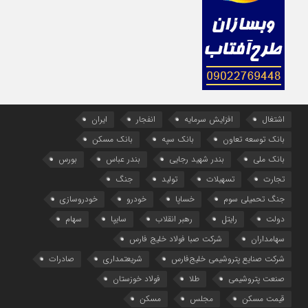
اشتغال
افزایش سرمایه
انفجار
ایران
بانک توسعه تعاون
بانک سپه
بانک مسکن
بانک ملی
بندر شهید رجایی
بندر عباس
بورس
تجارت
تسهیلات
تولید
جنگ
جنگ تحمیلی سوم
خساپا
خودرو
خودروسازی
دولت
رایتل
رهبر انقلاب
سایپا
سهام
سهامداران
شرکت صبا فولاد خلیج فارس
شرکت صنایع پتروشیمی خلیج‌فارس
شریعتمداری
صادرات
صنعت پتروشیمی
طلا
فولاد خوزستان
قیمت مسکن
مجلس
مسکن