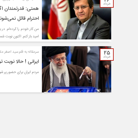
۲۶
خرداد
همتی: قدرتمندان اگر
احترام قائل نمی‌شون
من کار خودم را کرده‌ام. در 
امید باز کنم. اکنون نوبت ش
۲۵
سرمقاله به قلم سید اصغر م
خرداد
ایرانی ! حالا نوبت 
مردم ایران برای حضور پر ش