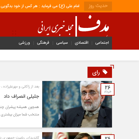
حدیث روز
امام علی (ع) می فرماید : هر کس از خود بدگویی و انتقاد کند٬ خود را اصلاح کرده و هر کس خودستایی نماید٬ پس به تحقی
اجتماعی
اقتصادی
سیاسی
فرهنگی
ورزشی
رای
۲۶
بعد از زاکانی و مهرعلیزاده 
خرداد
جلیلی انصراف داد
همچون همیشه پیشران چنین
منتخب شما میزان بیشتری از
کاندیدای ریاست جمهوری در 