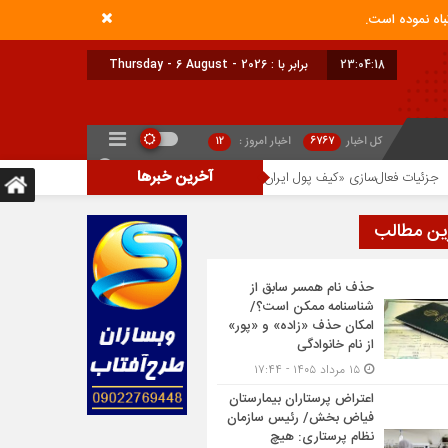
23:04:18
برابر با : Thursday - 6 August - 2026
کل اخبار
6767
اخبار امروز :
12
آخرین خبرها
ات فعال‌سازی «کیف پول ایران» اعلام شد
صرافی کوین‌بیس معاملات ۶ رمزارز را متوقف کرد
ین مطالب
حذف نام همسر سابق از
شناسنامه ممکن است؟/
امکان حذف «زاده» و «پور»
از نام خانوادگی
۱۵ مرداد ۱۴۰۵ - ۱۷:۴۴
اعتراض پرستاران بیمارستان
فیاض بخش/ رئیس سازمان
نظام پرستاری: هیچ