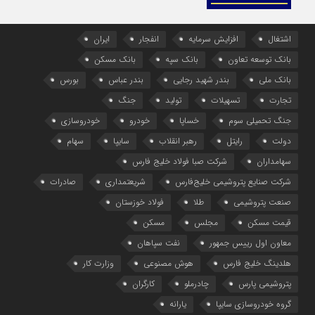
اشتغال
افزایش سرمایه
انفجار
ایران
بانک توسعه تعاون
بانک سپه
بانک مسکن
بانک ملی
بندر شهید رجایی
بندر عباس
بورس
تجارت
تسهیلات
تولید
جنگ
جنگ تحمیلی سوم
خساپا
خودرو
خودروسازی
دولت
رایتل
رهبر انقلاب
سایپا
سهام
سهامداران
شرکت صبا فولاد خلیج فارس
شرکت صنایع پتروشیمی خلیج‌فارس
شریعتمداری
صادرات
صنعت پتروشیمی
طلا
فولاد خوزستان
قیمت مسکن
مجلس
مسکن
معاون اول رییس جمهور
نفت سپاهان
هلدینگ خلیج فارس
هوش مصنوعی
وزارت کار
پتروشیمی پارس
چادرملو
کارگران
گروه خودروسازی سایپا
یارانه