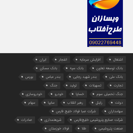
اشتغال
افزایش سرمایه
انفجار
ایران
بانک توسعه تعاون
بانک سپه
بانک مسکن
بانک ملی
بندر شهید رجایی
بندر عباس
بورس
تجارت
تسهیلات
تولید
جنگ
جنگ تحمیلی سوم
خساپا
خودرو
خودروسازی
دولت
رایتل
رهبر انقلاب
سایپا
سهام
سهامداران
شرکت صبا فولاد خلیج فارس
شرکت صنایع پتروشیمی خلیج‌فارس
شریعتمداری
صادرات
صنعت پتروشیمی
طلا
فولاد خوزستان