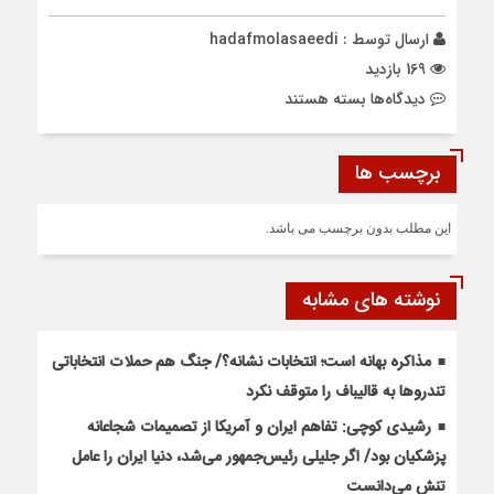
ارسال توسط :
hadafmolasaeedi
169 بازدید
برای
دیدگاه‌ها
بسته هستند
اختصاصی/
جزئیات
برچسب ها
از
طرح
مجلس
این مطلب بدون برچسب می باشد.
برای
خروج
از
نوشته های مشابه
NPT/
آژانس
مذاکره بهانه است؛ انتخابات نشانه؟/ جنگ هم حملات انتخاباتی
هرچه
بیشتر
تندروها به قالیباف را متوقف نکرد
نظارت
رشیدی کوچی: تفاهم ایران و آمریکا از تصمیمات شجاعانه
کرده،
پزشکیان بود/ اگر جلیلی رئیس‌جمهور می‌شد، دنیا ایران را عامل
بیشتر
هم
تنش می‌دانست