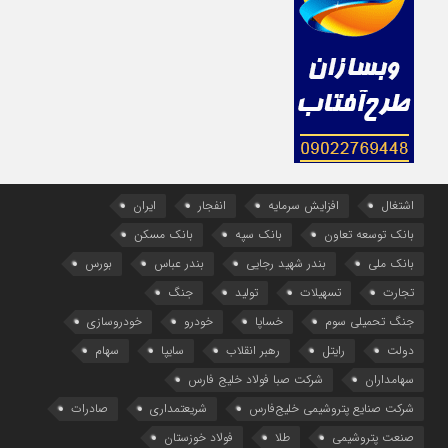
اشتغال
افزایش سرمایه
انفجار
ایران
بانک توسعه تعاون
بانک سپه
بانک مسکن
بانک ملی
بندر شهید رجایی
بندر عباس
بورس
تجارت
تسهیلات
تولید
جنگ
جنگ تحمیلی سوم
خساپا
خودرو
خودروسازی
دولت
رایتل
رهبر انقلاب
سایپا
سهام
سهامداران
شرکت صبا فولاد خلیج فارس
شرکت صنایع پتروشیمی خلیج‌فارس
شریعتمداری
صادرات
صنعت پتروشیمی
طلا
فولاد خوزستان