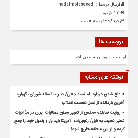
ارسال توسط :
hadafmolasaeedi
47 بازدید
برای
دیدگاه‌ها
بسته هستند
تردد
روان
برچسب ها
و
بدون
مداخلات
این مطلب بدون برچسب می باشد.
جوی
در
محورهای
نوشته های مشابه
شمالی
داغ شدن دوباره نام احمد جنتی/ دبیر ۱۰۰ ساله شورای نگهبان؛
آخرین بازمانده از نسل نخست انقلاب
روایت نماینده مجلس از تغییر سطح مطالبات ایران در مذاکرات
فعلی نسبت به قبل/ رنجبرزاده: آمریکا باید بار و بندیل خود را جمع
کرده و از این منطقه خارج شود!