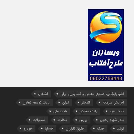
اتاق بازرگانی، صنایع، معادن و کشاورزی ایران
اشتغال
افزایش سرمایه
انفجار
ایران
بانک توسعه تعاون
بانک سپه
بانک مسکن
بانک ملی
بندر شهید رجایی
بورس
تجارت
تسهیلات
تولید
جنگ
حقوق کارگران
خساپا
خودرو