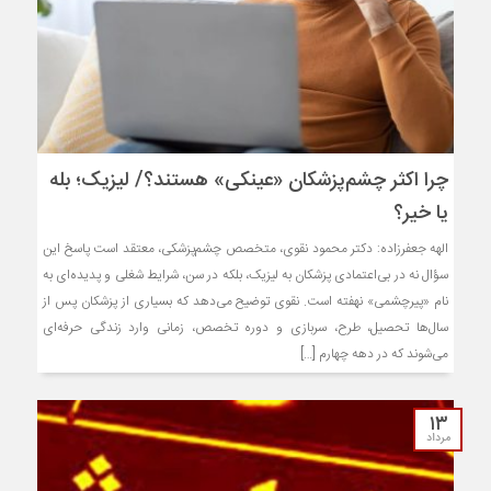
چرا اکثر چشم‌پزشکان «عینکی» هستند؟/ لیزیک؛ بله
یا خیر؟
الهه جعفرزاده: دکتر محمود نقوی، متخصص چشم‌پزشکی، معتقد است پاسخ این
سؤال نه در بی‌اعتمادی پزشکان به لیزیک، بلکه در سن، شرایط شغلی و پدیده‌ای به
نام «پیرچشمی» نهفته است. نقوی توضیح می‌دهد که بسیاری از پزشکان پس از
سال‌ها تحصیل، طرح، سربازی و دوره تخصص، زمانی وارد زندگی حرفه‌ای
می‌شوند که در دهه چهارم […]
۱۳
مرداد