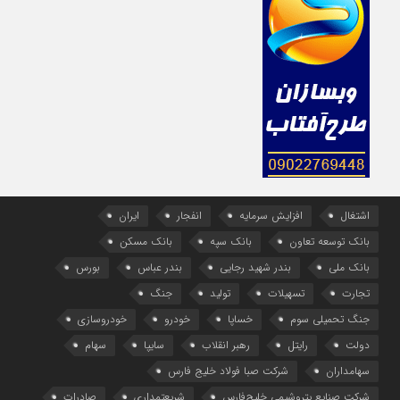
اشتغال
افزایش سرمایه
انفجار
ایران
بانک توسعه تعاون
بانک سپه
بانک مسکن
بانک ملی
بندر شهید رجایی
بندر عباس
بورس
تجارت
تسهیلات
تولید
جنگ
جنگ تحمیلی سوم
خساپا
خودرو
خودروسازی
دولت
رایتل
رهبر انقلاب
سایپا
سهام
سهامداران
شرکت صبا فولاد خلیج فارس
شرکت صنایع پتروشیمی خلیج‌فارس
شریعتمداری
صادرات