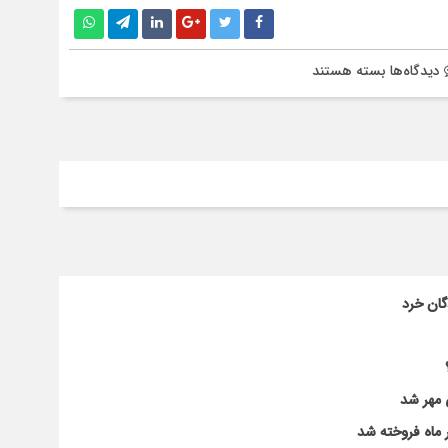
برای
دیدگاه‌ها
بسته هستند
کنایه
عباس
امیری
فر
به
فسادهای
اقتصادی
در
کابینه
رئیسی/
گان خرد
حوزه
اقتصادی
دولت
پزشکیان
 مهر شد
باید
به
صورت