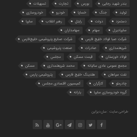
بندر شهید رجایی
بورس
تجارت
تسهیلات
تولید
جنگ
خساپا
خودرو
خودروسازی
دستمزد
دولت
رایتل
رهبر انقلاب
سایپا
سایپادیزل
سهام
سهامداران
شرکت صبا فولاد خلیج فارس
شرکت صنایع پتروشیمی خلیج‌فارس
شریعتمداری
صادرات
صنعت پتروشیمی
فولاد خوزستان
قیمت مسکن
مجلس
مجمع عمومی عادی سالیانه
محمد شریعتمداری
مسکن
نفت سپاهان
هلدینگ خلیج فارس
پتروشیمی پارس
چادرملو
کارگران
کمیسیون اقتصادی مجلس
گروه خودروسازی سایپا
یارانه
طراحی سایت : سان‌دیزاین