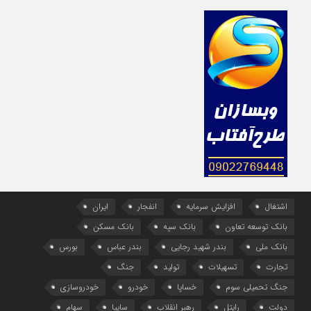
اشتغال
افزایش سرمایه
انفجار
ایران
بانک توسعه تعاون
بانک سپه
بانک مسکن
بانک ملی
بندر شهید رجایی
بندر عباس
بورس
تجارت
تسهیلات
تولید
جنگ
جنگ تحمیلی سوم
خساپا
خودرو
خودروسازی
دولت
رایتل
رهبر انقلاب
سایپا
سهام