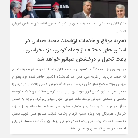
دکتر انارکی محمدی، نماینده رفسنجان و عضو کمیسیون اقتصادی مجلس شورای
اسلامی:
تجربه موفق و خدمات ارزشمند مجید ضیایی در
استان های مختلف از جمله کرمان، یزد، خراسان ،
باعث تحول و درخشش صبانور خواهد شد
در سومین روز از نمایشگاه اکسپو ایران احمد انارکی نماینده مردم شریف رفسنجان
که جهت بازدید از غرفه ملی مس در نمایشگاه اکسپو حاضر شده بود بعنوان
میهمان ویژه مجمع نمایندگان کردستان در غرفه صبانور حضور یافت و در دیدار با
مدیر عامل صبانور، ضمن ابراز خرسندی از بر عهده گرفتن سکانداری شرکت توسعه
معدنی و صنعتی صبا نور توسط دکتر ضیایی اظهار امیدواری کرد: باتوجه به حضور
موفق در عرصه های معدنی وصنعتی استان های مختلف منجمله،اردبیل ، یزد،
خراسان، هرمزگان وبه ویژه استان کرمان وخاصه شرکت صنایع مس شهید باهنر،
که منشا خدمات ارزشمندی بوده اند، در صبا نور نیز همچون گذشته منشاء اثر برای
اقتصاد دواستان کردستان وهمدان باشند