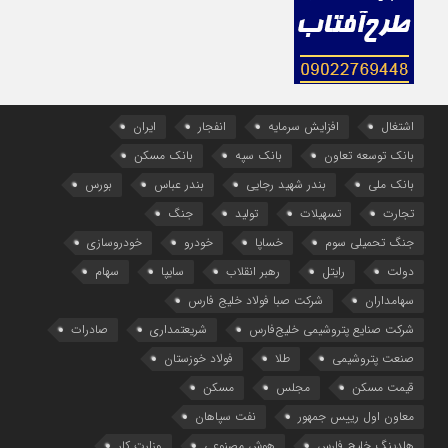
اشتغال
افزایش سرمایه
انفجار
ایران
بانک توسعه تعاون
بانک سپه
بانک مسکن
بانک ملی
بندر شهید رجایی
بندر عباس
بورس
تجارت
تسهیلات
تولید
جنگ
جنگ تحمیلی سوم
خساپا
خودرو
خودروسازی
دولت
رایتل
رهبر انقلاب
سایپا
سهام
سهامداران
شرکت صبا فولاد خلیج فارس
شرکت صنایع پتروشیمی خلیج‌فارس
شریعتمداری
صادرات
صنعت پتروشیمی
طلا
فولاد خوزستان
قیمت مسکن
مجلس
مسکن
معاون اول رییس جمهور
نفت سپاهان
هلدینگ خلیج فارس
هوش مصنوعی
وزارت کار