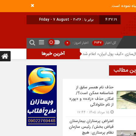
4:37:19
برابر با : Friday - 7 August - 2026
کل اخبار
6767
اخبار امروز :
0
آخرین خبرها
زی «کیف پول ایران» اعلام شد
صرافی کوین‌بیس معاملات ۶ رمزارز را متوقف کرد
ین مطالب
حذف نام همسر سابق از
شناسنامه ممکن است؟/
امکان حذف «زاده» و «پور»
از نام خانوادگی
۱۵ مرداد ۱۴۰۵ - ۱۷:۴۴
اعتراض پرستاران بیمارستان
فیاض بخش/ رئیس سازمان
نظام پرستاری: هیچ