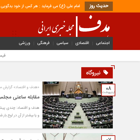
حدیث روز
امام علی (ع) می فرماید : هر کس از خود بدگویی و انتقاد کند٬ خود را اصلاح کرده و هر کس خودستایی نماید٬ پس به تحقی
اجتماعی
اقتصادی
سیاسی
فرهنگی
ورزشی
قیمت جهانی طلا امروز ۱۵
نیروگاه
۰۸
«هدف و اقتصاد» گزارش م
اردیبهشت
مقابله ساعتی مجلس 
هدف و اقتصاد: چندی پیش بو
و یا بیشتر از آن در اوج بار