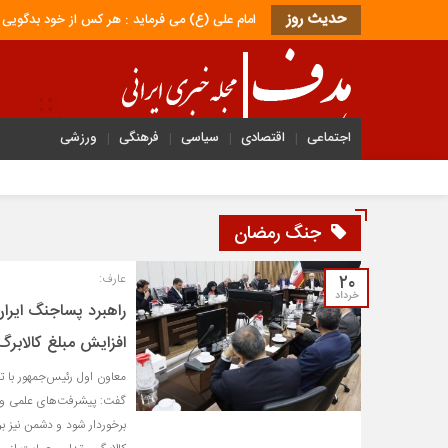
حدیث روز
امام علی (ع) می فرماید : هر کس از خود بدگویی و انتقاد کند٬ خود را اصلاح کرده و هر کس خودستایی نماید٬ پس به تحقی
اجتماعی
اقتصادی
سیاسی
فرهنگی
ورزشی
جنگ رمضان
۲۰
عارف:
خرداد
راهبرد پساجنگ ایران
افزایش مبلغ کالابر
معاون اول رئیس‌جمهور با ت
گفت: پیشرفت‌های علمی و ف
برخوردار شود و دشمن نیز ب