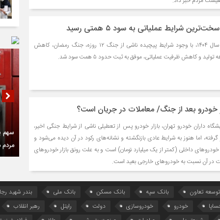
معیشت مردم خبر داد.
ترین شرایط عملیاتی به سود ۵ همتی رسید
شرکت پتروشیمی خارک در سال ۱۴۰۴، با وجود شرایط پیچیده ناشی از جنگ ۱۲ روزه، جنگ رمضان، کاهش
ید و کاهش ظرفیت عملیاتی، موفق به ثبت حدود ۵ همت سود شد.
خودرو بعد از جنگ/ معاملات در جریان است؟
شگاه داران خودرو تهران، بازار خودرو پس از تعطیلی ناشی از شرایط جنگی اخیر،
سهم پ
گرفته، اما هنوز به شرایط عادی بازنگشته و نشانه‌های رکود در آن دیده می‌شود و
مردم 
خودروهای داخلی (کمتر از یک میلیارد تومان) است و به علت رونق بازار خودروهای
ت در آن نسبت به خودروهای خارجی بعید است.
توسعه تعاون
بانک سپه
بانک مسکن
بانک ملی
بندر شهید رجا
ساپا
خودرو
خودروسازی
دولت
رایتل
رهبر انقلاب