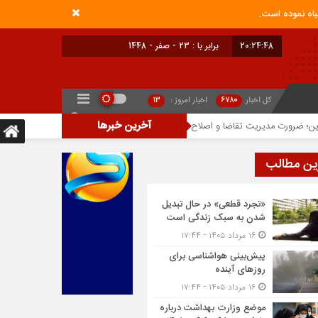
20:24:48
برابر با : 23 - صفر - 1448
کل اخبار
6780
اخبار امروز :
13
آخرین خبرها
سهم پنهان دولت و صنعت در ناترازی بنزین
ین مطالب
«تجرد قطعی» در حال تبدیل
شدن به سبک زندگی است
۱۶ مرداد ۱۴۰۵ - ۱۷:۴۴
پیش‌بینی هواشناسی برای
روزهای آینده
۱۶ مرداد ۱۴۰۵ - ۱۷:۴۴
موضع وزارت بهداشت درباره