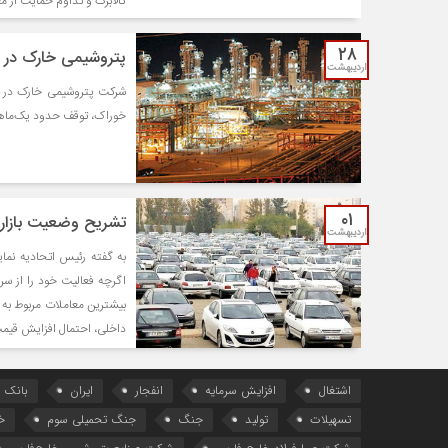
کالابرگ و تداوم حمایت از 
۲۸
پتروشیمی خارک در سخت‌
اردیبهشت
خوراک، توقف حدود یک‌ماهه تول
۰۱
تشریح وضعیت بازار 
اردیبهشت
به گفته رئیس اتحادیه نمای
اگرچه فعالیت خود را از سر 
بیشترین معاملات مربوط به 
داخلی، احتمال افزایش قیم
اشتغال
افزایش سرمایه
انفجار
ایران
بانک 
تسهیلات
تولید
جنگ
جنگ تحمیلی سوم
خ